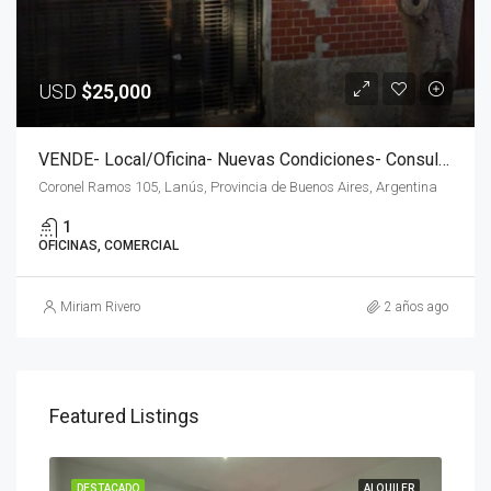
USD
$25,000
VENDE- Local/oficina- Nuevas Condiciones- Consulte Financiación
Coronel Ramos 105, Lanús, Provincia de Buenos Aires, Argentina
1
OFICINAS, COMERCIAL
Miriam Rivero
2 años ago
Featured Listings
NTAS
DESTACADO
ALQUILER
DES