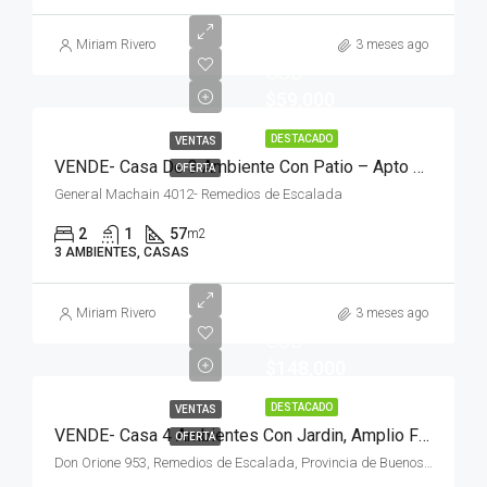
Miriam Rivero
3 meses ago
USD
$59,000
DESTACADO
VENTAS
VENDE- Casa De 3 Ambiente Con Patio – Apto Credito
OFERTA
General Machain 4012- Remedios de Escalada
2
1
57
m2
3 AMBIENTES, CASAS
Miriam Rivero
3 meses ago
USD
$148,000
DESTACADO
VENTAS
VENDE- Casa 4 Ambientes Con Jardin, Amplio Fondo, Parrilla, Cochera Sobre Lote De 8,66 X 60 M.
OFERTA
Don Orione 953, Remedios de Escalada, Provincia de Buenos Aires, Argentina