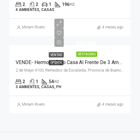
2
2
1
196
m2
4 AMBIENTES, CASAS
Miriam Rivero
4 meses ago
USD
$62,000
DESTACADO
VENTAS
VENDE- Hermoso Tipo Casa Al Frente De 3 Ambientes Con Terraza – Impecable!
OFERTA
2 de Mayo 4100, Remedios de Escalada, Provincia de Buenos Aires, Argentina
2
1
54
m2
3 AMBIENTES, CASAS, PH
Miriam Rivero
4 meses ago