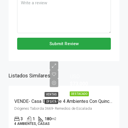
Submit Review
Listados Similares
USD
$73,000
DESTACADO
VENTAS
VENDE- Casa En PH De 4 Ambientes Con Quincho Parrilla / Entrada Auto
OFERTA
Diógenes Taborda 3669- Remedios de Escalada
3
1
180
m2
4 AMBIENTES, CASAS