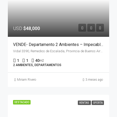
USD
$48,000
VENDE- Departamento 2 Ambientes – Impecable – Apto Credito
Vidal 3390, Remedios de Escalada, Provincia de Buenos Aires, Argentina
1
1
40
m2
2 AMBIENTES, DEPARTAMENTOS
Miriam Rivero
3 meses ago
DESTACADO
VENTAS
OFERTA