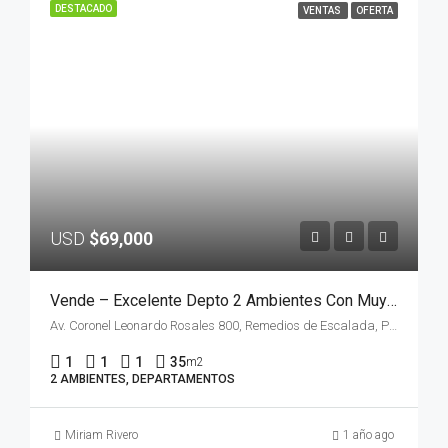
DESTACADO
VENTAS
OFERTA
USD
$69,000
Vende – Excelente Depto 2 Ambientes Con Muy Buena Ubicacion – Apto Credito
Av. Coronel Leonardo Rosales 800, Remedios de Escalada, Provincia de Buenos Aires, Argentina
1
1
1
35
m2
2 AMBIENTES, DEPARTAMENTOS
Miriam Rivero
1 año ago