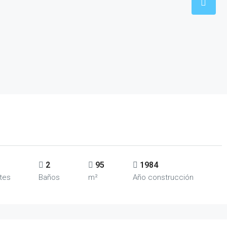
2
95
1984
tes
Baños
m²
Año construcción